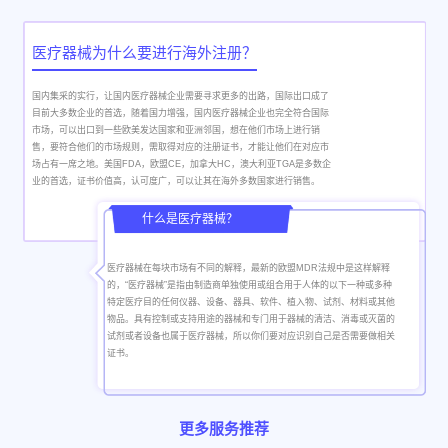
医疗器械为什么要进行海外注册？
国内集采的实行，让国内医疗器械企业需要寻求更多的出路，国际出口成了
目前大多数企业的首选，随着国力增强，国内医疗器械企业也完全符合国际
市场，可以出口到一些欧美发达国家和亚洲邻国，想在他们市场上进行销
售，要符合他们的市场规则，需取得对应的注册证书，才能让他们在对应市
场占有一席之地。美国FDA，欧盟CE，加拿大HC，澳大利亚TGA是多数企
业的首选，证书价值高，认可度广，可以让其在海外多数国家进行销售。
什么是医疗器械？
医疗器械在每块市场有不同的解释，最新的欧盟MDR法规中是这样解释
的，“医疗器械”是指由制造商单独使用或组合用于人体的以下一种或多种
特定医疗目的任何仪器、设备、器具、软件、植入物、试剂、材料或其他
物品。具有控制或支持用途的器械和专门用于器械的清洁、消毒或灭菌的
试剂或者设备也属于医疗器械，所以你们要对应识别自己是否需要做相关
证书。
更多服务推荐