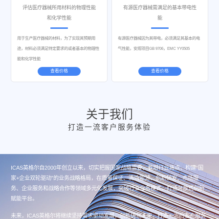
评估医疗器械所用材料的物理性能
有源医疗器械需满足的基本带电性
和化学性能
能
用于生产医疗器械的材料，为了实现其预期用
有源医疗器械因为其带电，必须满足其基本的电
途，材料必须满足特定要求的或者基本的物理性
气性能，安规项目GB 9706，EMC YY0505
能和化学性能
查看价格
查看价格
关于我们
打造一流客户服务体验
ICAS英格尔自2000年创立以来，切实把握国家战略需要、着眼行业痛点，构建“国
家+企业双轮驱动”的业务战略格局，在质量保证、清洁能源、创新研发、市场服
务、企业服务和战略合作等领域多元化发展，突破行业业务模式，打造开放式创新
赋能平台。
未来，ICAS英格尔将继续坚持需求驱动发展，创新铸就未来，打造一流的客户服务