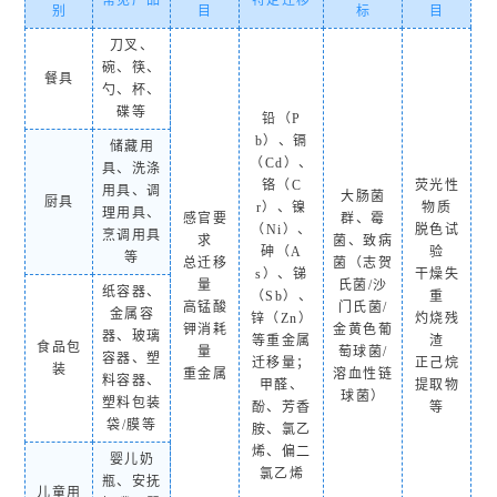
常见产品
特定迁移
别
目
标
目
刀叉、
碗、筷、
餐具
勺、杯、
碟等
铅（P
b）、镉
储藏用
（Cd）、
具、洗涤
铬（C
荧光性
用具、调
大肠菌
厨具
r）、镍
物质
理用具、
感官要
群、霉
（Ni）、
脱色试
烹调用具
求
菌、致病
砷（A
验
等
总迁移
菌（志贺
s）、锑
干燥失
量
氏菌/沙
纸容器、
（Sb）、
重
高锰酸
门氏菌/
金属容
锌（Zn）
灼烧残
钾消耗
金黄色葡
器、玻璃
等重金属
渣
食品包
量
萄球菌/
容器、塑
迁移量；
正己烷
装
重金属
溶血性链
料容器、
甲醛、
提取物
球菌）
塑料包装
酚、芳香
等
袋/膜等
胺、氯乙
烯、偏二
婴儿奶
氯乙烯
瓶、安抚
儿童用