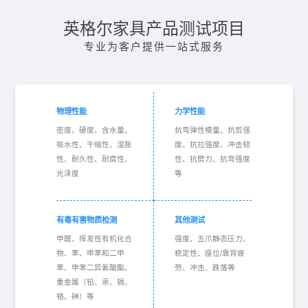
英格尔家具产品测试项目
专业为客户提供一站式服务
物理性能
力学性能
密度、硬度、含水量、
抗弯弹性模量、抗剪强
吸水性、干缩性、湿胀
度、抗拉强度、冲击韧
性、耐久性、耐腐性、
性、抗劈力、抗弯强度
光泽度
等
有毒有害物质检测
其他测试
甲醛、挥发性有机化合
强度、五爪静态压力、
物、苯、甲苯和二甲
稳定性、座位/靠背疲
苯、甲苯二异氰酸酯、
劳、冲击、跌落等
重金属（铅、汞、镉、
铬、砷）等