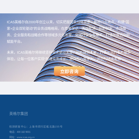
ICAS英格尔自2000年创立以来，切实把握国家战略需要、着眼行业痛点，构建“国
家+企业双轮驱动”的业务战略格局，在质量保证、清洁能源、创新研发、市场服
务、企业服务和战略合作等领域多元化发展，突破行业业务模式，打造开放式创新
赋能平台。
未来，ICAS英格尔将继续坚持需求驱动发展，创新铸就未来，打造一流的客户服务
体验，让每一位客户实现“加速业务成长，提升核心竞争力，共创可持续发展”。
英格尔集团
检测研发中心：上海市闵行区瓶北路155号
电话：400 182 9001
网址：www.icas.org.cn