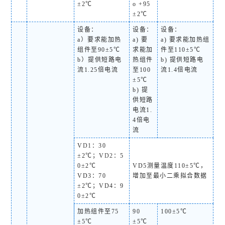
±2℃
o +95
±2℃
设备：
设备：
设备：
a）要求能加热
a) 要
a) 要求能加热组
组件至90±5℃
求能加
件至110±5℃
b）提供短路电
热组件
b) 提供短路电
流1.25倍电流
至100
流1.4倍电流
±5℃
b) 提
供短路
电流1.
4倍电
流
V
D1
：30
±2℃；V
D2
：5
0±2℃
V
D5
测量温度110±5℃，
V
D3
：70
增加至最小二乘拟合数据
±2℃；V
D4
：9
0±2℃
加热组件至75
90
100±5℃
±5℃
±5℃