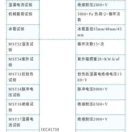
湿漏电流试验
绝缘耐压2000+V
机械载荷试验
3000+Pa 负荷/2+循环次
数
冰雹试验
冰雹直径35mm/40mm/45
mm
MST52湿冻试
循环次数15+次
验
MST54紫外试
紫外辐照量20+KW.h/㎡
验
MST12抗划伤
划伤后湿漏电绝缘电压15
试验
00+V
MST14脉冲电
脉冲电压9000+V
压试验
MST16绝缘试
绝缘耐压6500+V
验
MST17湿漏电
绝缘耐压2000+V
流试验
IEC61730