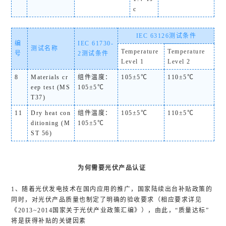
c
IEC 63126测试条件
编
IEC 61730-
测试名称
Temperature
Temperature
号
2测试条件
Level 1
Level 2
8
Materials cr
组件温度：
105±5℃
110±5℃
eep test (MS
105±5℃
T37)
11
Dry heat con
组件温度：
105±5℃
110±5℃
ditioning (M
105±5℃
ST 56)
为何需要光伏产品认证
1、随着光伏发电技术在国内应用的推广，国家陆续出台补贴政策的
同时，对光伏产品质量也制定了明确的验收要求（相应要求详见
《2013~2014国家关于光伏产业政策汇编》），由此，“质量达标”
将是获得补贴的关键因素