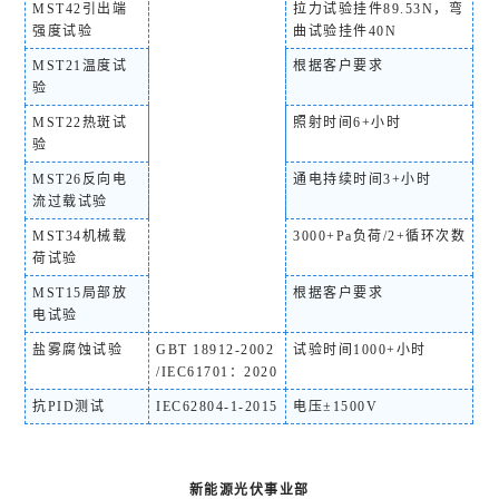
MST42引出端
拉力试验挂件89.53N，弯
强度试验
曲试验挂件40N
MST21温度试
根据客户要求
验
MST22热斑试
照射时间6+小时
验
MST26反向电
通电持续时间3+小时
流过载试验
MST34机械载
3000+Pa负荷/2+循环次数
荷试验
MST15局部放
根据客户要求
电试验
盐雾腐蚀试验
GBT 18912-2002
试验时间1000+小时
/IEC61701：2020
抗PID测试
IEC62804-1-2015
电压±1500V
新能源光伏事业部