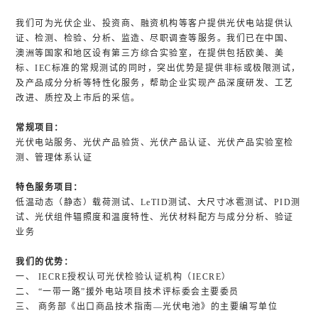
我们可为光伏企业、投资商、融资机构等客户提供光伏电站提供认
证、检测、检验、分析、监造、尽职调查等服务。我们已在中国、
澳洲等国家和地区设有第三方综合实验室，在提供包括欧美、美
标、IEC标准的常规测试的同时，突出优势是提供非标或极限测试，
及产品成分分析等特性化服务，帮助企业实现产品深度研发、工艺
改进、质控及上市后的采信。
常规项目：
光伏电站服务、光伏产品验货、光伏产品认证、光伏产品实验室检
测、管理体系认证
特色服务项目：
低温动态（静态）载荷测试、LeTID测试、大尺寸冰雹测试、PID测
试、光伏组件辐照度和温度特性、光伏材料配方与成分分析、验证
业务
我们的优势：
一、 IECRE授权认可光伏检验认证机构（IECRE）
二、 “一带一路”援外电站项目技术评标委会主要委员
三、 商务部《出口商品技术指南—光伏电池》的主要编写单位