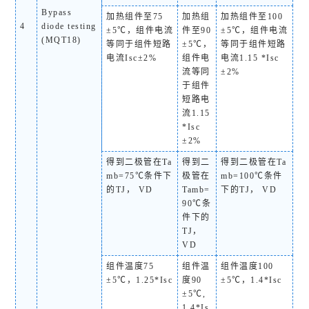
Bypass
加热组件至75
加热组
加热组件至100
4
diode testing
±5℃，组件电流
件至90
±5℃，组件电流
(MQT18)
等同于组件短路
±5℃，
等同于组件短路
电流Isc±2%
组件电
电流1.15 *Isc
流等同
±2%
于组件
短路电
流1.15
*Isc
±2%
得到二极管在T
a
得到二
得到二极管在T
a
mb
=75℃条件下
极管在
mb
=100℃条件
的T
J
， V
D
T
amb
=
下的T
J
， V
D
90℃条
件下的
T
J
，
V
D
组件温度75
组件温
组件温度100
±5℃，1.25*Isc
度90
±5℃，1.4*Isc
±5℃,
1.4*Is