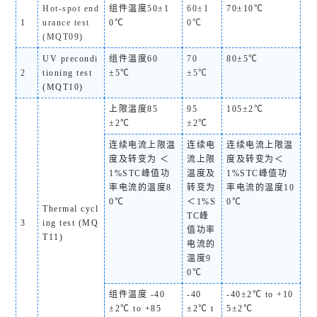
Hot-spot end
组件温度50±1
60±1
70±10℃
1
urance test
0℃
0℃
(MQT09)
UV precondi
组件温度60
70
80±5℃
2
tioning test
±5℃
±5℃
(MQT10)
上限温度85
95
105±2℃
±2℃
±2℃
连续电流上限温
连续电
连续电流上限温
度及转变为 ＜
流上限
度及转变为＜
1%STC峰值功
温度及
1%STC峰值功
率电流的温度8
转变为
率电流的温度10
0℃
＜1%S
0℃
Thermal cycl
TC峰
3
ing test (MQ
值功率
T11)
电流的
温度9
0℃
组件温度 -40
-40
-40±2℃ to +10
±2℃ to +85
±2℃ t
5±2℃